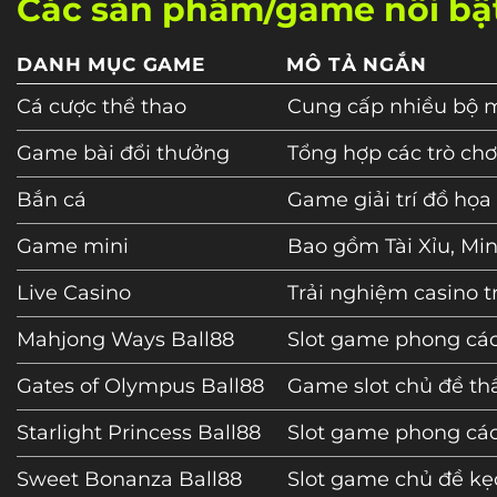
Các sản phẩm/game nổi bật
DANH MỤC GAME
MÔ TẢ NGẮN
Cá cược thể thao
Cung cấp nhiều bộ mô
Game bài đổi thưởng
Tổng hợp các trò chơ
Bắn cá
Game giải trí đồ họa
Game mini
Bao gồm Tài Xỉu, Min
Live Casino
Trải nghiệm casino tr
Mahjong Ways Ball88
Slot game phong các
Gates of Olympus Ball88
Game slot chủ đề th
Starlight Princess Ball88
Slot game phong cách
Sweet Bonanza Ball88
Slot game chủ đề kẹ