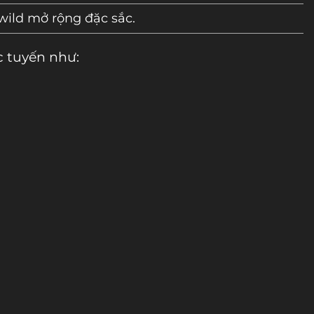
wild mở rộng đặc sắc.
c tuyến như: