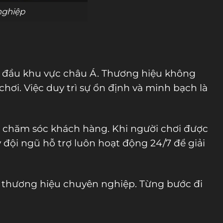
 nghiệp
àng đầu khu vực châu Á. Thương hiệu không
ơi. Việc duy trì sự ổn định và minh bạch là
 chăm sóc khách hàng. Khi người chơi được
 đội ngũ hỗ trợ luôn hoạt động 24/7 để giải
 thương hiệu chuyên nghiệp. Từng bước đi