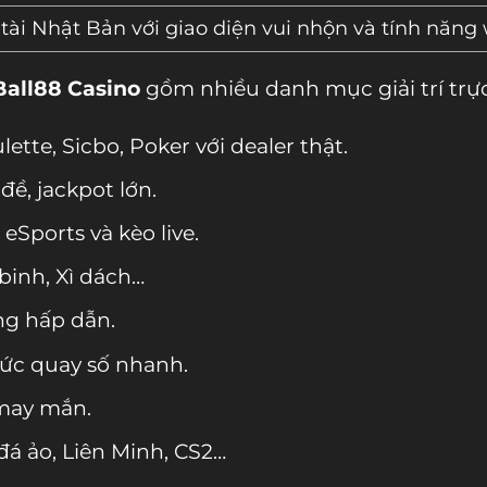
ài Nhật Bản với giao diện vui nhộn và tính năng 
all88 Casino
gồm nhiều danh mục giải trí trự
lette, Sicbo, Poker với dealer thật.
ề, jackpot lớn.
eSports và kèo live.
binh, Xì dách…
ng hấp dẫn.
thức quay số nhanh.
 may mắn.
đá ảo, Liên Minh, CS2…