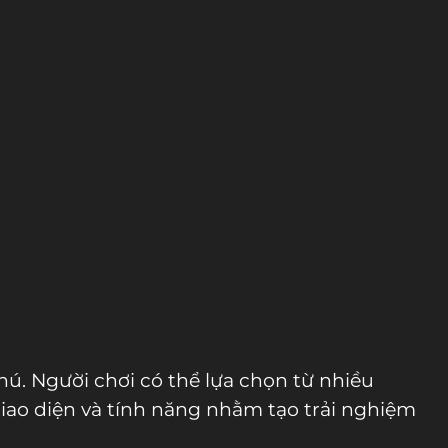
hú. Người chơi có thể lựa chọn từ nhiều
iao diện và tính năng nhằm tạo trải nghiệm