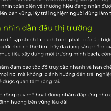
ái nhìn toàn diện về thương hiệu đang nhận đư
iển bền vững, lấy trải nghiệm người dùng làm 
m nhìn dẫn đầu thị trường
cần đề cập chính là hành trình phát triển ấn tượ
gười chơi có thể tìm thấy đa dạng sản phẩm giả
mục tiêu xây dựng môi trường minh bạch, công 
m đảm bảo tốc độ truy cập nhanh và hạn chế t
c mọi nơi mà không lo ảnh hưởng đến trải nghi
ề được quan tâm rộng rãi.
 mở rộng quy mô hoạt động nhằm đáp ứng nhu c
i định hướng bền vững lâu dài.