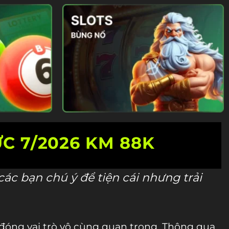
C 7/2026 KM 88K
các bạn chú ý để tiện cái nhưng trải
y đóng vai trò vô cùng quan trọng. Thông qua